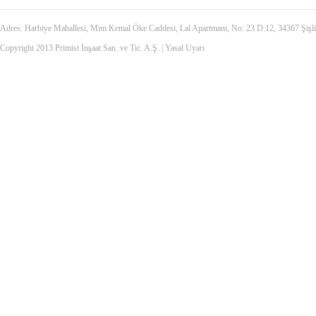
Adres: Harbiye Mahallesi, Mim Kemal Öke Caddesi, Lal Apartmanı, No: 23 D:12, 34367 Şiş
Copyright 2013 Primist İnşaat San. ve Tic. A.Ş. |
Yasal Uyarı