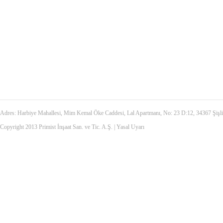
Adres: Harbiye Mahallesi, Mim Kemal Öke Caddesi, Lal Apartmanı, No: 23 D:12, 34367 Şiş
Copyright 2013 Primist İnşaat San. ve Tic. A.Ş. |
Yasal Uyarı