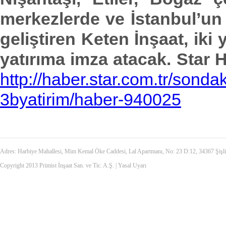
merkezlerde ve İstanbul’un
geliştiren Keten İnşaat, iki
yatırıma imza atacak. Star 
http://haber.star.com.tr/sonda
3byatirim/haber-940025
Adres: Harbiye Mahallesi, Mim Kemal Öke Caddesi, Lal Apartmanı, No: 23 D:12, 34367 Şiş
Copyright 2013 Primist İnşaat San. ve Tic. A.Ş. |
Yasal Uyarı